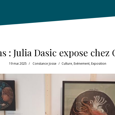
s : Julia Dasic expose chez 
19 mai 2025
Constance Josse
Culture
,
Evénement
,
Exposition