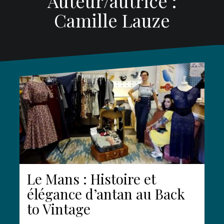
Auteur/autrice :
Camille Lauze
Le Mans : Histoire et
élégance d’antan au Back
to Vintage