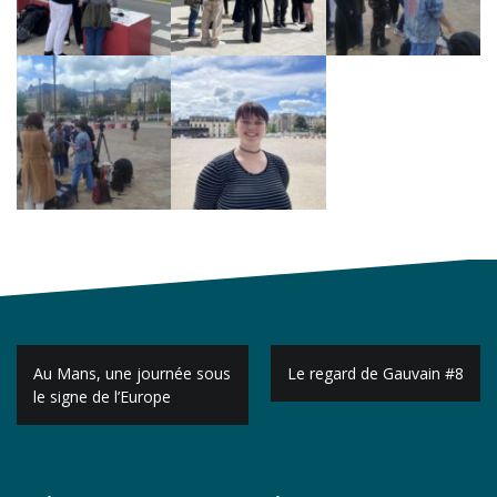
Navigation
Au Mans, une journée sous
Le regard de Gauvain #8
de
le signe de l’Europe
l’article