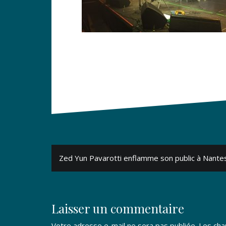
Navigation
Zed Yun Pavarotti enflamme son public à Nante
de
l’article
Laisser un commentaire
Votre adresse e-mail ne sera pas publiée.
Les cha