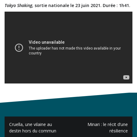
Tokyo Shaking
, sortie nationale le 23 juin 2021. Durée : 1h41.
Navigation
Cruella, une vilaine au
Minari : le récit d’une
de
destin hors du commun
résilience