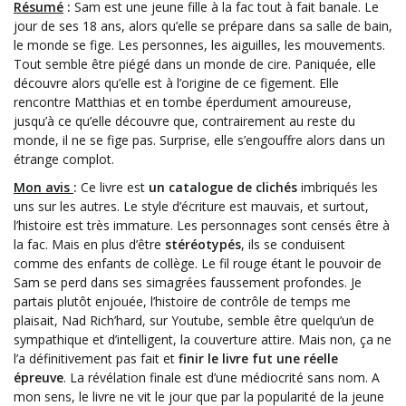
Résumé
:
Sam est une jeune fille à la fac tout à fait banale. Le
jour de ses 18 ans, alors qu’elle se prépare dans sa salle de bain,
le monde se fige. Les personnes, les aiguilles, les mouvements.
Tout semble être piégé dans un monde de cire. Paniquée, elle
découvre alors qu’elle est à l’origine de ce figement. Elle
rencontre Matthias et en tombe éperdument amoureuse,
jusqu’à ce qu’elle découvre que, contrairement au reste du
monde, il ne se fige pas. Surprise, elle s’engouffre alors dans un
étrange complot.
Mon avis
:
Ce livre est
un catalogue de clichés
imbriqués les
uns sur les autres. Le style d’écriture est mauvais, et surtout,
l’histoire est très immature. Les personnages sont censés être à
la fac. Mais en plus d’être
stéréotypés
, ils se conduisent
comme des enfants de collège. Le fil rouge étant le pouvoir de
Sam se perd dans ses simagrées faussement profondes. Je
partais plutôt enjouée, l’histoire de contrôle de temps me
plaisait, Nad Rich’hard, sur Youtube, semble être quelqu’un de
sympathique et d’intelligent, la couverture attire. Mais non, ça ne
l’a définitivement pas fait et
finir le livre fut une réelle
épreuve
. La révélation finale est d’une médiocrité sans nom. A
mon sens, le livre ne vit le jour que par la popularité de la jeune