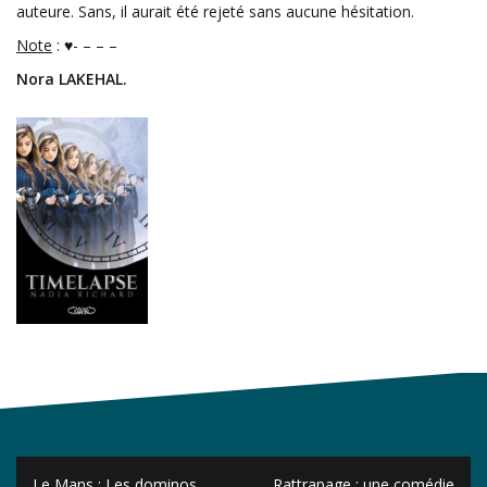
auteure. Sans, il aurait été rejeté sans aucune hésitation.
Note
: ♥- – – –
Nora LAKEHAL.
Navigation
Le Mans : Les dominos
Rattrapage : une comédie