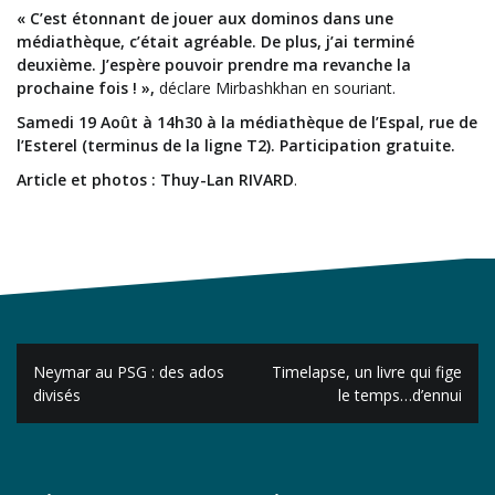
« C’est étonnant de jouer aux dominos dans une
médiathèque, c’était agréable. De plus, j’ai terminé
deuxième. J’espère pouvoir prendre ma revanche la
prochaine fois ! »,
déclare Mirbashkhan en souriant.
Samedi 19 Août à 14h30 à la médiathèque de l’Espal, rue de
l’Esterel (terminus de la ligne T2). Participation gratuite.
Article et photos : Thuy-Lan RIVARD
.
Navigation
Neymar au PSG : des ados
Timelapse, un livre qui fige
de
divisés
le temps…d’ennui
l’article