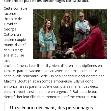
scénario et plat et les personnages caricaturaux.
Cette comédie
raconte
l’histoire de
David et
Georgia
Cotton, un
ancien couple
marié, divorcé
depuis vingt
ans et qui se
hait
profondément. Leur fille, Lilly, vient d’obtenir ses diplômes en
Droit et part en vacances a Bali avec une amie. Lors de ce
périple, elle rencontre Gede, un beau pécheur local incarné par
Maxime Bouttier, et en tombe amoureuse. Lilly va donc
annoncer à ses parents qu’elle compte se marier. Les deux
ennemis vont ainsi se rendre en urgence à Bali dans le but
d’empêcher leur fille de commettre la même erreur qu’eux..
Un scénario décevant, des personnages