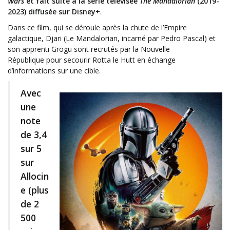
Wars
et fait suite à la série télévisée
The Mandalorian
(2019-
2023) diffusée sur Disney+
.
Dans ce film, qui se déroule après la chute de l’Empire
galactique, Djari (Le Mandalorian, incarné par Pedro Pascal) et
son apprenti Grogu sont recrutés par la Nouvelle
République pour secourir Rotta le Hutt en échange
d’informations sur une cible.
Avec
une
note
de 3,4
sur 5
sur
Allocin
e (plus
de 2
500