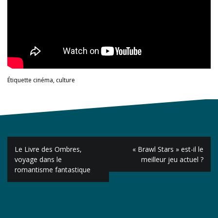
Étiquette
cinéma
,
culture
Navigation
Le Livre des Ombres,
« Brawl Stars » est-il le
de
voyage dans le
meilleur jeu actuel ?
romantisme fantastique
l’article