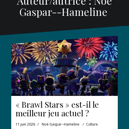
Auteur/autrice :
Noé
Gaspar--Hameline
« Brawl Stars » est-il le
meilleur jeu actuel ?
11 juin 2026
Noé Gaspar--Hameline
Culture