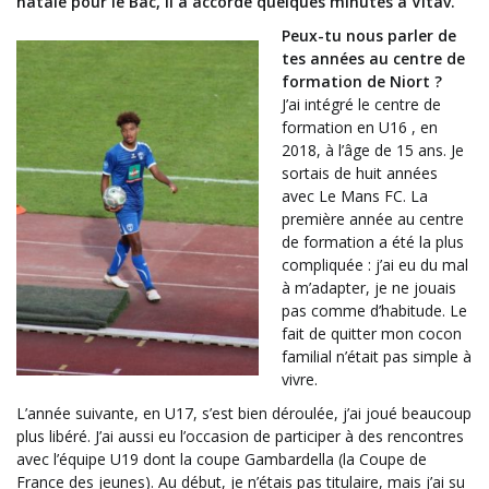
natale pour le Bac, il a accordé quelques minutes à Vitav.
Peux-tu nous parler de
tes années au centre de
formation de Niort ?
J’ai intégré le centre de
formation en U16 , en
2018, à l’âge de 15 ans. Je
sortais de huit années
avec Le Mans FC. La
première année au centre
de formation a été la plus
compliquée : j’ai eu du mal
à m’adapter, je ne jouais
pas comme d’habitude. Le
fait de quitter mon cocon
familial n’était pas simple à
vivre.
L’année suivante, en U17, s’est bien déroulée, j’ai joué beaucoup
plus libéré. J’ai aussi eu l’occasion de participer à des rencontres
avec l’équipe U19 dont la coupe Gambardella (la Coupe de
France des jeunes). Au début, je n’étais pas titulaire, mais j’ai su