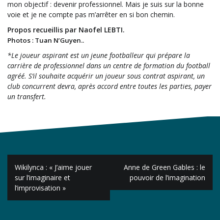
mon objectif : devenir professionnel. Mais je suis sur la bonne
voie et je ne compte pas m’arrêter en si bon chemin.
Propos recueillis par Naofel LEBTI.
Photos : Tuan N’Guyen..
*Le joueur aspirant est un jeune footballeur qui prépare la
carrière de professionnel dans un centre de formation du football
agréé. S’il souhaite acquérir un joueur sous contrat aspirant, un
club concurrent devra, après accord entre toutes les parties, payer
un transfert.
Navigation
Wikilynca : « J’aime jouer
Anne de Green Gables : le
de
sur l’imaginaire et
pouvoir de l’imagination
l’improvisation »
l’article