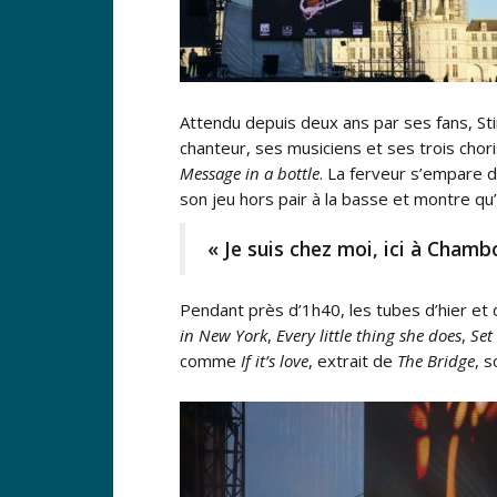
Attendu depuis deux ans par ses fans, Sti
chanteur, ses musiciens et ses trois cho
Message in a bottle
. La ferveur s’empare d
son jeu hors pair à la basse et montre qu’
« Je suis chez moi, ici à Chambo
Pendant près d’1h40, les tubes d’hier et 
in New York
,
Every little thing she does
,
Set
comme
If it’s love
, extrait de
The Bridge
, 