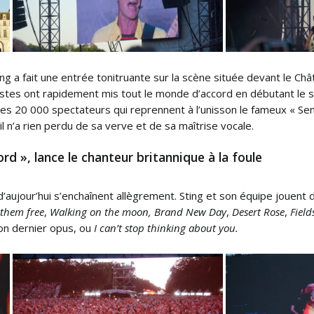
ng a fait une entrée tonitruante sur la scène située devant le C
ristes ont rapidement mis tout le monde d’accord en débutant le 
es 20 000 spectateurs qui reprennent à l’unisson le fameux « Send
il n’a rien perdu de sa verve et de sa maîtrise vocale.
rd », lance le chanteur britannique à la foule
d’aujour’hui s’enchaînent allègrement. Sting et son équipe jouent
 them free
,
Walking on the moon,
Brand New Day
,
Desert Rose
,
Field
son dernier opus, ou
I can’t stop thinking about you.