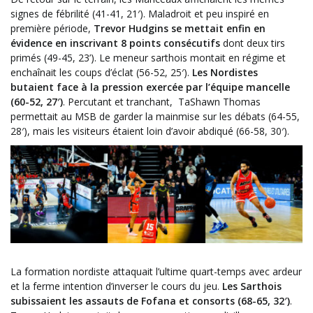
signes de fébrilité (41-41, 21′). Maladroit et peu inspiré en
première période,
Trevor Hudgins se mettait enfin en
évidence en inscrivant 8 points consécutifs
dont deux tirs
primés (49-45, 23’). Le meneur sarthois montait en régime et
enchaînait les coups d’éclat (56-52, 25′).
Les Nordistes
butaient face à la pression exercée par l’équipe mancelle
(60-52, 27′)
. Percutant et tranchant, TaShawn Thomas
permettait au MSB de garder la mainmise sur les débats (64-55,
28′), mais les visiteurs étaient loin d’avoir abdiqué (66-58, 30′).
La formation nordiste attaquait l’ultime quart-temps avec ardeur
et la ferme intention d’inverser le cours du jeu.
Les Sarthois
subissaient les assauts de Fofana et consorts (68-65, 32′)
.