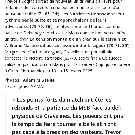
Trevor Hudgins sortait de nouveau un tir venu d’ailleurs pour
redonner des couleurs à une équipe mancelle en quête d’un
nouveau souffle (71-65, 34′).
Les Nordistes imposaient leur
rythme par la suite et se rapprochaient de leurs
adversaires (73-70, 36′)
. Le alley-hoop de Thomas sur une
passe de Delaunay remettait Le Mans dans le bon sens après
un trou d’air.
La tension montait d’un cran sur le terrain et
Williams Narace s’illustrait avec un dunk rageur (78-71, 39′
).
Malgré une réaction d’orgueil, Gravelines ne pouvait plus
contester la victoire sarthoise (83-78, score final). Ce succès
valide la qualification du Mans pour la Leaders Cup qui se jouera
à Caen (Normandie) du 13 au 15 février 2025.
Photos : Adam MISTRIN.
Texte : Jaheli NAMAI.
« Les points forts du match ont été les
rebonds et la patience du MSB face au défi
physique de Gravelines. Les joueurs ont pris
le temps de faire tourner la balle et n’ont
pas cédé à la pression des visiteurs. Trevor