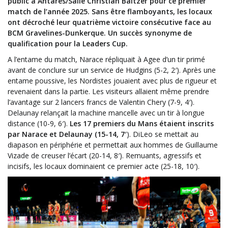
public à Antarès/Salle Christian Baltzer pour ce premier
match de l’année 2025. Sans être flamboyants, les locaux
ont décroché leur quatrième victoire consécutive face au
BCM Gravelines-Dunkerque. Un succès synonyme de
qualification pour la Leaders Cup.
A l’entame du match, Narace répliquait à Agee d’un tir primé
avant de conclure sur un service de Hudgins (5-2, 2′). Après une
entame poussive, les Nordistes jouaient avec plus de rigueur et
revenaient dans la partie. Les visiteurs allaient même prendre
l’avantage sur 2 lancers francs de Valentin Chery (7-9, 4′).
Delaunay relançait la machine mancelle avec un tir à longue
distance (10-9, 6′).
Les 17 premiers du Mans étaient inscrits
par Narace et Delaunay (15-14, 7′
). DiLeo se mettait au
diapason en périphérie et permettait aux hommes de Guillaume
Vizade de creuser l’écart (20-14, 8′). Remuants, agressifs et
incisifs, les locaux dominaient ce premier acte (25-18, 10′).