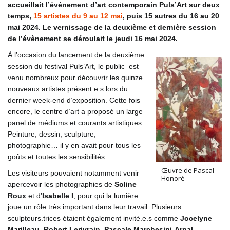
accueillait l’événement d’art contemporain Puls’Art sur deux
temps,
15 artistes du 9 au 12 mai
, puis 15 autres du 16 au 20
mai 2024. Le vernissage de la deuxième et dernière session
de l’évènement se déroulait le jeudi 16 mai 2024.
À
l’occasion du lancement de la deuxième
session du festival Puls’Art, le public est
venu nombreux pour découvrir les quinze
nouveaux artistes
présent.e.s lors du
dernier week-end d’exposition. Cette fois
encore, le centre d’art a proposé un large
panel de médiums et courants artistiques.
Peinture, dessin, sculpture,
photographie… il y en avait pour tous les
goûts et toutes les sensibilités.
Œuvre de Pascal
Les visiteurs pouvaient notamment venir
Honoré
apercevoir les photographies de
Soline
Roux
et d’
Isabelle I
, pour qui la lumière
joue un rôle très important dans leur travail. Plusieurs
sculpteurs.trices étaient également invité.e.s comme
Jocelyne
Marilleau
,
Robert Lerivrain
,
Pascale Marchesini-Arnal
,