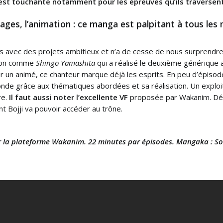
 est touchante notamment pour les épreuves qu’ils traversen
nnages, l’animation : ce manga est palpitant à tous les
s avec des projets ambitieux et n’a de cesse de nous surprendre
tion comme
Shingo Yamashita
qui a réalisé le deuxième générique 
ur un animé, ce chanteur marque déjà les esprits. En peu d’épisod
nde grâce aux thématiques abordées et sa réalisation. Un exploi
re.
Il faut aussi noter l’excellente VF
proposée par Wakanim. Dé
t Bojji va pouvoir accéder au trône.
sur la plateforme Wakanim. 22 minutes par épisodes. Mangaka : S