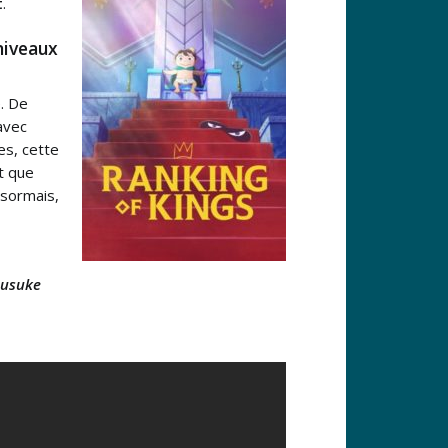
t
.
 niveaux
. De
avec
es, cette
t que
sormais,
ousuke