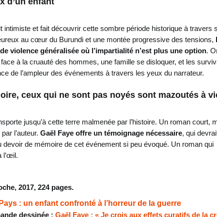
x d’un enfant
 intimiste et fait découvrir cette sombre période historique à travers 
ureux au cœur du Burundi et une montée progressive des tensions,
t de violence généralisée où l’impartialité n’est plus une option
. O
e face à la cruauté des hommes, une famille se disloquer, et les survi
nce de l’ampleur des événements à travers les yeux du narrateur.
oire, ceux qui ne sont pas noyés sont mazoutés à vi
ransporte jusqu’à cette terre malmenée par l’histoire. Un roman court, 
 par l’auteur.
Gaël Faye offre un témoignage nécessaire
, qui devrai
du devoir de mémoire de cet événement si peu évoqué. Un roman qui
l’œil.
oche, 2017, 224 pages.
 Pays : un enfant confronté à l’horreur de la guerre
bande dessinée :
Gaël Faye : « Je crois aux effets curatifs de la c