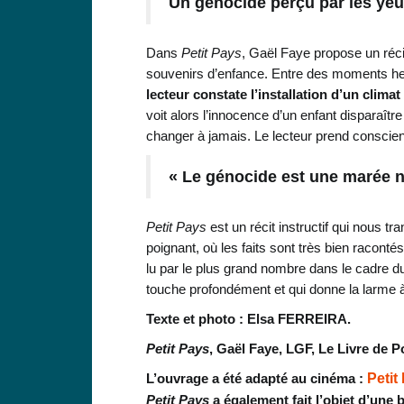
Un génocide perçu par les yeu
Dans
Petit Pays
, Gaël Faye propose un récit
souvenirs d’enfance. Entre des moments he
lecteur constate l’installation d’un clima
voit alors l’innocence d’un enfant disparaîtr
changer à jamais. Le lecteur prend conscie
« Le génocide est une marée n
Petit Pays
est un récit instructif qui nous t
poignant, où les faits sont très bien racontés
lu par le plus grand nombre dans le cadre 
touche profondément et qui donne la larme à 
Texte et photo : Elsa FERREIRA.
Petit
Pays
, Gaël Faye, LGF, Le Livre de P
L’ouvrage a été adapté au cinéma :
Petit
Petit Pays
a également fait l’objet d’une 