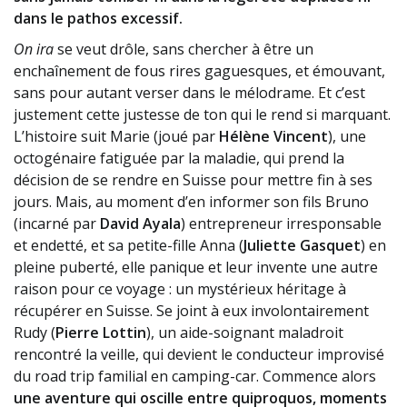
dans le pathos excessif.
On ira
se veut drôle, sans chercher à être un
enchaînement de fous rires gaguesques, et émouvant,
sans pour autant verser dans le mélodrame. Et c’est
justement cette justesse de ton qui le rend si marquant.
L’histoire suit Marie (joué par
Hélène Vincent
), une
octogénaire fatiguée par la maladie, qui prend la
décision de se rendre en Suisse pour mettre fin à ses
jours
.
Mais, au moment d’en informer son fils Bruno
(incarné par
David Ayala
) entrepreneur irresponsable
et endetté, et sa petite-fille Anna (
Juliette Gasquet
) en
pleine puberté, elle panique et leur invente une autre
raison pour ce voyage : un mystérieux héritage à
récupérer en Suisse. Se joint à eux involontairement
Rudy (
Pierre Lottin
), un aide-soignant maladroit
rencontré la veille, qui devient le conducteur improvisé
du road trip familial en camping-car. Commence alors
une aventure qui oscille entre quiproquos, moments