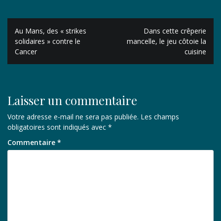
Navigation
Au Mans, des « strikes
Dans cette crêperie
de
solidaires » contre le
mancelle, le jeu côtoie la
Cancer
cuisine
l’article
Laisser un commentaire
Votre adresse e-mail ne sera pas publiée.
Les champs
obligatoires sont indiqués avec
*
Commentaire
*