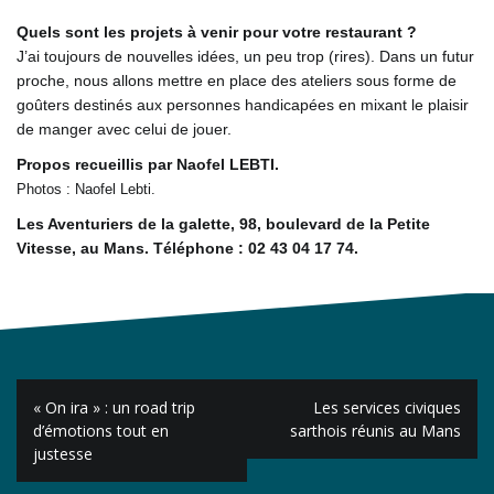
Quels sont les projets à venir pour votre restaurant ?
J’ai toujours de nouvelles idées, un peu trop (rires). Dans un futur
proche, nous allons mettre en place des ateliers sous forme de
goûters destinés aux personnes handicapées en mixant le plaisir
de manger avec celui de jouer.
Propos recueillis par Naofel LEBTI.
Photos : Naofel Lebti.
Les Aventuriers de la galette, 98, boulevard de la Petite
Vitesse, au Mans. Téléphone : 02 43 04 17 74.
Navigation
« On ira » : un road trip
Les services civiques
de
d’émotions tout en
sarthois réunis au Mans
justesse
l’article