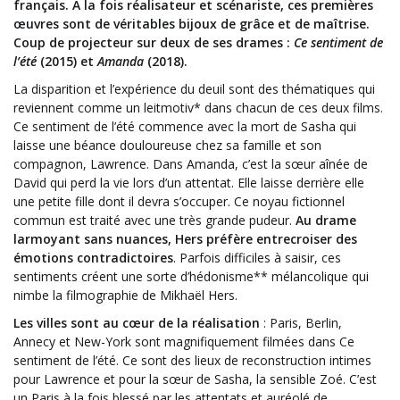
français. À la fois réalisateur et scénariste, ces premières
œuvres sont de véritables bijoux de grâce et de maîtrise.
Coup de projecteur sur deux de ses drames :
Ce sentiment de
l’été
(2015) et
Amanda
(2018).
La disparition et l’expérience du deuil sont des thématiques qui
reviennent comme un leitmotiv* dans chacun de ces deux films.
Ce sentiment de l’été commence avec la mort de Sasha qui
laisse une béance douloureuse chez sa famille et son
compagnon, Lawrence. Dans Amanda, c’est la sœur aînée de
David qui perd la vie lors d’un attentat. Elle laisse derrière elle
une petite fille dont il devra s’occuper. Ce noyau fictionnel
commun est traité avec une très grande pudeur.
Au drame
larmoyant sans nuances, Hers préfère entrecroiser des
émotions contradictoires
. Parfois difficiles à saisir, ces
sentiments créent une sorte d’hédonisme** mélancolique qui
nimbe la filmographie de Mikhaël Hers.
Les villes sont au cœur de la réalisation
: Paris, Berlin,
Annecy et New-York sont magnifiquement filmées dans Ce
sentiment de l’été. Ce sont des lieux de reconstruction intimes
pour Lawrence et pour la sœur de Sasha, la sensible Zoé. C’est
un Paris à la fois blessé par les attentats et auréolé de