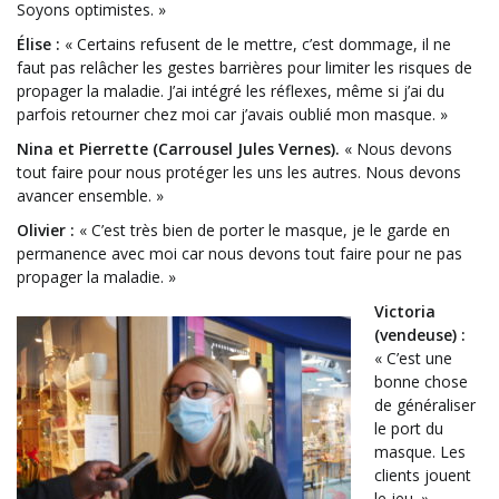
Soyons optimistes. »
Élise :
« Certains refusent de le mettre, c’est dommage, il ne
faut pas relâcher les gestes barrières pour limiter les risques de
propager la maladie. J’ai intégré les réflexes, même si j’ai du
parfois retourner chez moi car j’avais oublié mon masque. »
Nina et Pierrette (Carrousel Jules Vernes).
« Nous devons
tout faire pour nous protéger les uns les autres. Nous devons
avancer ensemble. »
Olivier :
« C’est très bien de porter le masque, je le garde en
permanence avec moi car nous devons tout faire pour ne pas
propager la maladie. »
Victoria
(vendeuse) :
« C’est une
bonne chose
de généraliser
le port du
masque. Les
clients jouent
le jeu. »