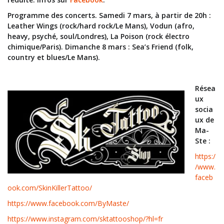
Programme des concerts. Samedi 7 mars, à partir de 20h :
Leather Wings (rock/hard rock/Le Mans), Vodun (afro,
heavy, psyché, soul/Londres), La Poison (rock électro
chimique/Paris). Dimanche 8 mars : Sea’s Friend (folk,
country et blues/Le Mans).
Résea
ux
socia
ux de
Ma-
Ste :
https:/
/www.
faceb
ook.com/SkinKillerTattoo/
https://www.facebook.com/ByMaste/
https://www.instagram.com/sktattooshop/?hl=fr