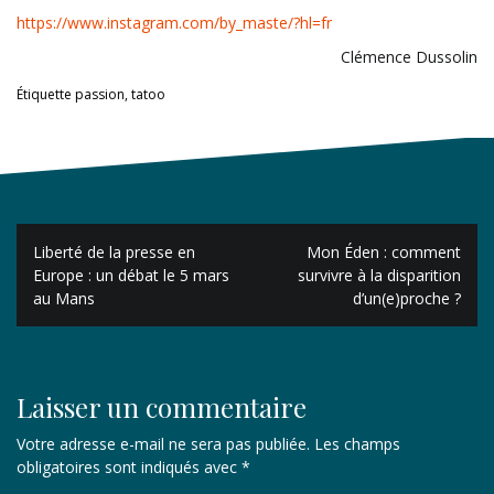
https://www.instagram.com/by_maste/?hl=fr
Clémence Dussolin
Étiquette
passion
,
tatoo
Navigation
Liberté de la presse en
Mon Éden : comment
de
Europe : un débat le 5 mars
survivre à la disparition
au Mans
d’un(e)proche ?
l’article
Laisser un commentaire
Votre adresse e-mail ne sera pas publiée.
Les champs
obligatoires sont indiqués avec
*