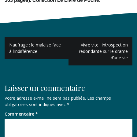
563 pages). Collection Le Livre de Poche.
Navigation
Naufrage : le malaise face
Vivre vite : introspection
de
à l’indifférence
redondante sur le drame
d’une vie
l’article
Laisser un commentaire
Votre adresse e-mail ne sera pas publiée.
Les champs
obligatoires sont indiqués avec
*
Commentaire
*