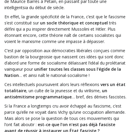
de Maurice Barrès à Pétain, en passant par toute une
intelligentsia du début de siècle.
En effet, la grande spécificité de la France, c’est que le fascisme
s’est constitué sur
un socle théorique et conceptuel
très
défini qui a pu inspirer directement Mussolini et Hitler. Plus
étonnant encore, cette théorie naît de certains socialistes qui
voient le marxisme comme une impasse à dépasser.
C’est par opposition aux démocraties libérales conçues comme
bastion de la bourgeoisie que naissent ces idées qui sont donc
d’abord une forme de socialisme délaissant l’idéal du prolétariat
vainqueur pour
unifier toutes les classes sous l’égide de la
Nation
… et ainsi naît le national-socialisme !
Ces intellectuels poursuivent alors leurs réflexions
vers un état
totalitaire
, un culte de la jeunesse et du virilisme,
un
antisémitisme programmatique
… bref, des dérives fascistes.
Si la France a longtemps cru avoir échappé au fascisme, c’est
parce qu’elle ne voyait dans Vichy qu’une occupation allemande.
Mais alors se pose la question de tous ces mouvements qui
l’ont fait aboutir :
est-ce que l’on n’est pas déjà fasciste
avant de réussir à instaurer un État fasciste ?