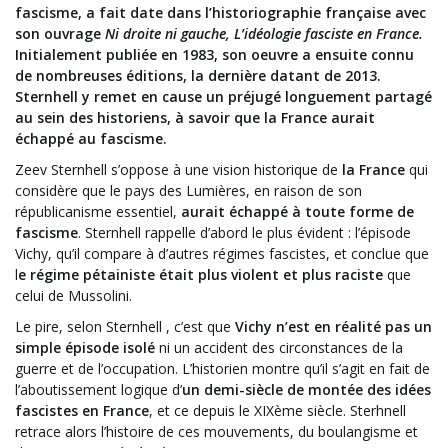
fascisme, a fait date dans l’historiographie française avec
son ouvrage
Ni droite ni gauche, L’idéologie fasciste en France.
Initialement publiée en 1983, son oeuvre a ensuite connu
de nombreuses éditions, la dernière datant de 2013.
Sternhell y remet en cause un préjugé longuement partagé
au sein des historiens, à savoir que la France aurait
échappé au fascisme.
Zeev Sternhell s’oppose à une vision historique de
la France
qui
considère que le pays des Lumières, en raison de son
républicanisme essentiel,
aurait échappé à toute forme de
fascisme
. Sternhell rappelle d’abord le plus évident : l’épisode
Vichy, qu’il compare à d’autres régimes fascistes, et conclue que
l
e régime pétainiste était plus violent et plus raciste
que
celui de Mussolini.
Le pire, selon Sternhell , c’est que
Vichy n’est en réalité pas un
simple épisode isolé
ni un accident des circonstances de la
guerre et de l’occupation. L’historien montre qu’il s’agit en fait de
l’aboutissement logique d’
un demi-siècle de montée des idées
fascistes en France
, et ce depuis le XIXème siècle. Sterhnell
retrace alors l’histoire de ces mouvements, du boulangisme et