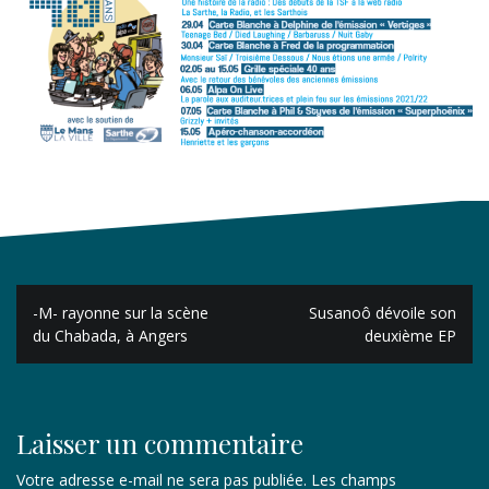
Navigation
-M- rayonne sur la scène
Susanoô dévoile son
de
du Chabada, à Angers
deuxième EP
l’article
Laisser un commentaire
Votre adresse e-mail ne sera pas publiée.
Les champs