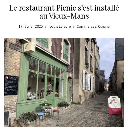
Le restaurant Picnic s’est installé
au Vieux-Mans
17 février 2025
Louis Lefèvre
Commerces
,
Cuisine