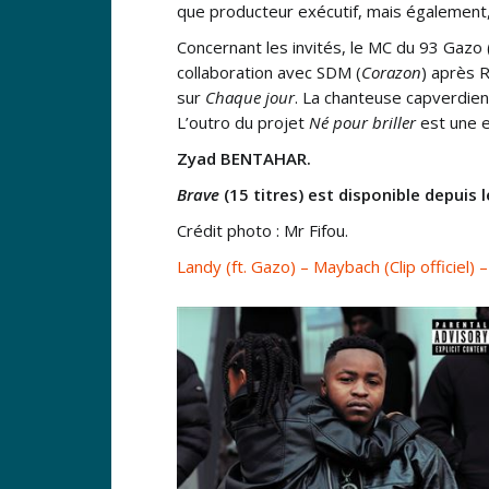
que producteur exécutif, mais également, 
Concernant les invités, le MC du 93 Gazo 
collaboration avec SDM (
Corazon
) après R
sur
Chaque jour
. La chanteuse capverdien
L’outro du projet
Né pour briller
est une e
Zyad BENTAHAR.
Brave
(15 titres) est disponible depuis
Crédit photo : Mr Fifou.
Landy (ft. Gazo) – Maybach (Clip officiel)