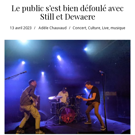
Le public s’est bien défoulé avec
Still et Dewaere
13 avril 2023
Adèle Chauvaud
Concert
,
Culture
,
Live
,
musique