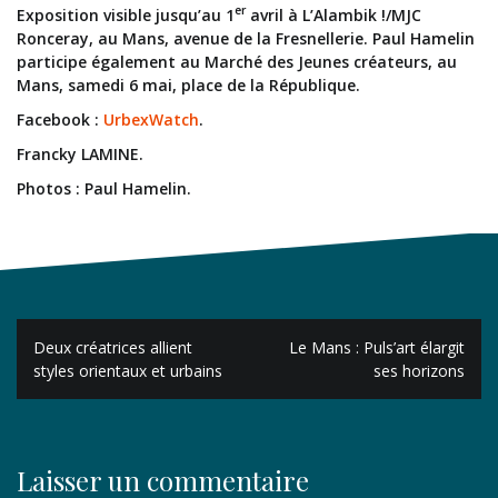
er
Exposition visible jusqu’au 1
avril à L’Alambik !/MJC
Ronceray, au Mans, avenue de la Fresnellerie. Paul Hamelin
participe également au Marché des Jeunes créateurs, au
Mans, samedi 6 mai, place de la République.
Facebook :
UrbexWatch
.
Francky LAMINE.
Photos : Paul Hamelin.
Navigation
Deux créatrices allient
Le Mans : Puls’art élargit
de
styles orientaux et urbains
ses horizons
l’article
Laisser un commentaire