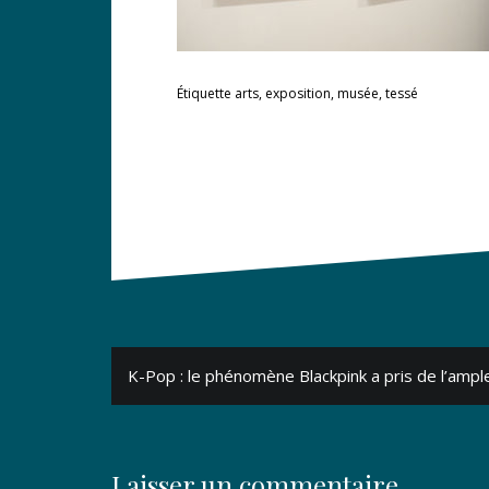
Étiquette
arts
,
exposition
,
musée
,
tessé
Navigation
K-Pop : le phénomène Blackpink a pris de l’ampl
de
l’article
Laisser un commentaire