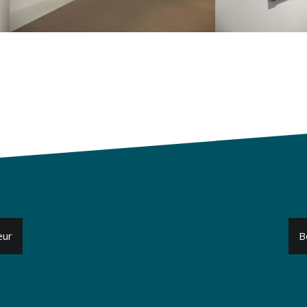
eur
B