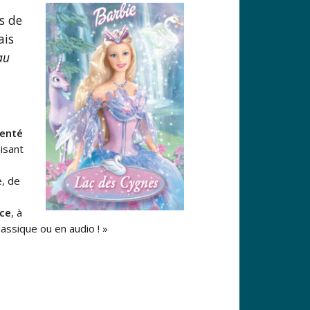
s de
ais
au
,
tenté
aisant
e, de
nce
, à
lassique ou en audio ! »