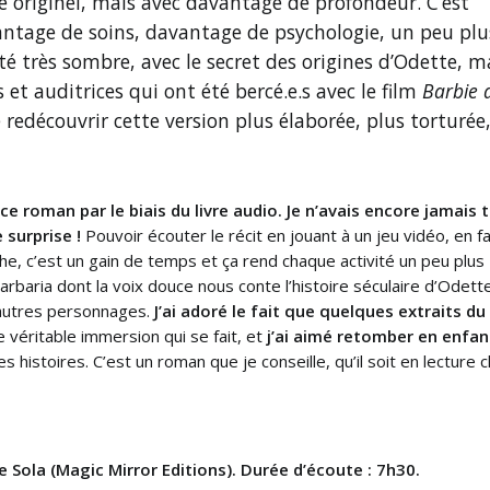
nte originel, mais avec davantage de profondeur. C’est
ntage de soins, davantage de psychologie, un peu plu
té très sombre, avec le secret des origines d’Odette, m
s et auditrices qui ont été bercé.e.s avec le film
Barbie 
e redécouvrir cette version plus élaborée, plus torturée
 ce roman par le biais du livre audio. Je n’avais encore jamais 
 surprise !
Pouvoir écouter le récit en jouant à un jeu vidéo, en f
, c’est un gain de temps et ça rend chaque activité un peu plus
arbaria dont la voix douce nous conte l’histoire séculaire d’Odett
’autres personnages.
J’ai adoré le fait que quelques extraits du
une véritable immersion qui se fait, et
j’ai aimé retomber en enfa
s histoires. C’est un roman que je conseille, qu’il soit en lecture c
ce Sola (Magic Mirror Editions). Durée d’écoute : 7h30.