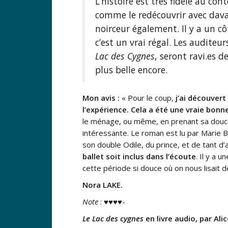
L’histoire est très fidèle au co
comme le redécouvrir avec dava
noirceur également. Il y a un cô
c’est un vrai régal. Les auditeur
Lac des Cygnes
, seront ravi.es d
plus belle encore.
Mon avis :
« Pour le coup,
j’ai découvert
l’expérience. Cela a été une vraie bonne
le ménage, ou même, en prenant sa douche
intéressante. Le roman est lu par Marie B
son double Odile, du prince, et de tant d
ballet soit inclus dans l’écoute
. Il y a 
cette période si douce où on nous lisait de
Nora LAKE.
Note
: ♥♥♥♥-
Le Lac des cygnes
en livre audio, par Ali