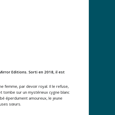
rror Editions. Sorti en 2018, il est
e femme, par devoir royal. Il le refuse,
if et tombe sur un mystérieux cygne blanc
Tombé éperdument amoureux, le jeune
euses sœurs.