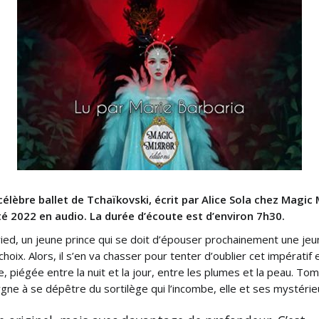
élèbre ballet de Tchaïkovski, écrit par Alice Sola chez Magic Mi
té 2022 en audio. La durée d’écoute est d’environ 7h30.
ied, un jeune prince qui se doit d’épouser prochainement une jeun
n choix. Alors, il s’en va chasser pour tenter d’oublier cet impérat
, piégée entre la nuit et la jour, entre les plumes et la peau. 
cygne à se dépêtre du sortilège qui l’incombe, elle et ses mystéri