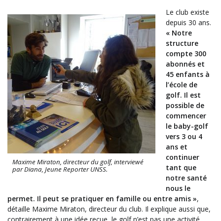
Le club existe
depuis 30 ans.
« Notre
structure
compte 300
abonnés et
45 enfants à
l’école de
golf. Il est
possible de
commencer
le baby-golf
vers 3 ou 4
ans et
continuer
Maxime Miraton, directeur du golf, interviewé
tant que
par Diana, Jeune Reporter UNSS.
notre santé
nous le
permet. Il peut se pratiquer en famille ou entre amis »
,
détaille Maxime Miraton, directeur du club. Il explique aussi que,
contrairement à une idée reçue, le golf n’est pas une activité