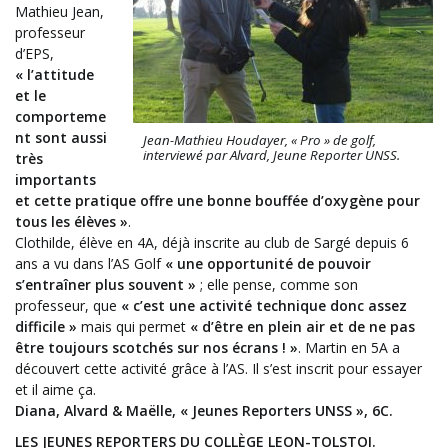
Mathieu Jean,
professeur
d’EPS,
« l’attitude
et le
comporteme
nt sont aussi
Jean-Mathieu Houdayer, « Pro » de golf,
interviewé par Alvard, Jeune Reporter UNSS.
très
importants
et cette pratique offre une bonne bouffée d’oxygène pour
tous les élèves »
.
Clothilde, élève en 4A, déjà inscrite au club de Sargé depuis 6
ans a vu dans l’AS Golf
« une opportunité de pouvoir
s’entraîner plus souvent »
; elle pense, comme son
professeur, que
« c’est une activité technique donc assez
difficile »
mais qui permet
« d’être en plein air et de ne pas
être toujours scotchés sur nos écrans ! »
. Martin en 5A a
découvert cette activité grâce à l’AS. Il s’est inscrit pour essayer
et il aime ça.
Diana, Alvard & Maëlle, « Jeunes Reporters UNSS », 6C.
LES JEUNES REPORTERS DU COLLÈGE LEON-TOLSTOI.