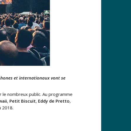
ophones et internationaux vont se
er le nombreux public. Au programme
waii
,
Petit Biscuit
,
Eddy de Pretto
,
u 2018.