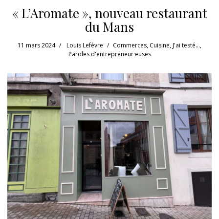
« L’Aromate », nouveau restaurant
du Mans
11 mars 2024
Louis Lefèvre
Commerces
,
Cuisine
,
J'ai testé...
,
Paroles d'entrepreneur·euses