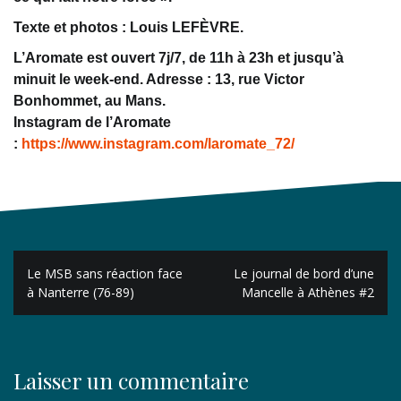
Texte et photos : Louis LEFÈVRE.
L’Aromate est ouvert 7j/7, de 11h à 23h et jusqu’à
minuit le week-end. Adresse :
13, rue Victor
Bonhommet, au Mans.
Instagram de l’Aromate
:
https://www.instagram.com/laromate_72/
Navigation
Le MSB sans réaction face
Le journal de bord d’une
de
à Nanterre (76-89)
Mancelle à Athènes #2
l’article
Laisser un commentaire