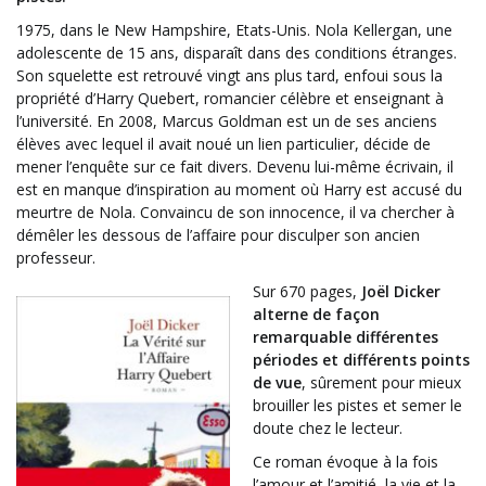
1975, dans le New Hampshire, Etats-Unis. Nola Kellergan, une
adolescente de 15 ans, disparaît dans des conditions étranges.
Son squelette est retrouvé vingt ans plus tard, enfoui sous la
propriété d’Harry Quebert, romancier célèbre et enseignant à
l’université. En 2008, Marcus Goldman est un de ses anciens
élèves avec lequel il avait noué un lien particulier, décide de
mener l’enquête sur ce fait divers. Devenu lui-même écrivain, il
est en manque d’inspiration au moment où Harry est accusé du
meurtre de Nola. Convaincu de son innocence, il va chercher à
démêler les dessous de l’affaire pour disculper son ancien
professeur.
Sur 670 pages,
Joël Dicker
alterne de façon
remarquable différentes
périodes et différents points
de vue
, sûrement pour mieux
brouiller les pistes et semer le
doute chez le lecteur.
Ce roman évoque à la fois
l’amour et l’amitié, la vie et la