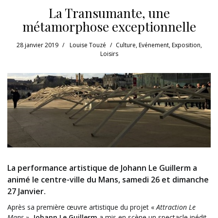
La Transumante, une
métamorphose exceptionnelle
28 janvier 2019
Louise Touzé
Culture
,
Evénement
,
Exposition
,
Loisirs
La performance artistique de Johann Le Guillerm a
animé le centre-ville du Mans, samedi 26 et dimanche
27 Janvier.
Après sa première œuvre artistique du projet «
Attraction Le
Mans
»,
Johann Le Guillerm
a mis en scène un spectacle inédit