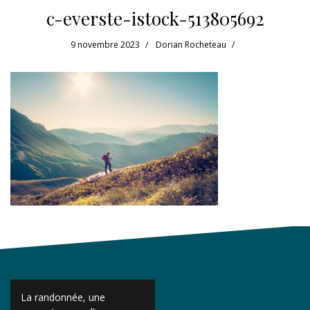
c-everste-istock-513805692
9 novembre 2023
Dorian Rocheteau
Navigation
La randonnée, une