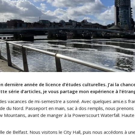
en dernière année de licence d’études culturelles. J’ai la cha
ette série d’articles, je vous partage mon expérience à l’étran
e des vacances de mi-semestre a sonné. Avec quelques ami.e.s fran
lande du Nord. Passeport en main, sac à dos remplis, nous prenons
w Mountains, avant de manger à la Powerscourt Waterfall. Haute d
le de Belfast. Nous visitons le City Hall, puis nous accédons à un