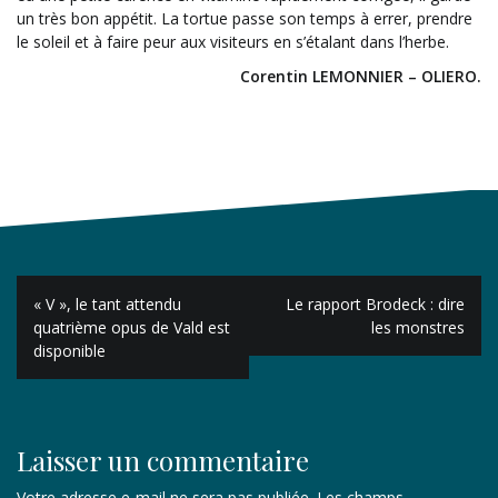
un très bon appétit. La tortue passe son temps à errer, prendre
le soleil et à faire peur aux visiteurs en s’étalant dans l’herbe.
Corentin LEMONNIER – OLIERO.
Navigation
« V », le tant attendu
Le rapport Brodeck : dire
de
quatrième opus de Vald est
les monstres
disponible
l’article
Laisser un commentaire
Votre adresse e-mail ne sera pas publiée.
Les champs