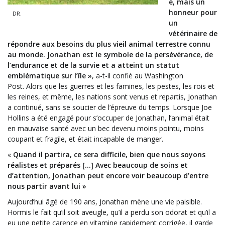
é, mais un
honneur pour
DR.
un
vétérinaire de
répondre aux besoins du plus vieil animal terrestre connu
au monde. Jonathan est le symbole de la persévérance, de
l’endurance et de la survie et a atteint un statut
emblématique sur l’île »
, a-t-il confié au Washington
Post. Alors que les guerres et les famines, les pestes, les rois et
les reines, et même, les nations sont venus et repartis, Jonathan
a continué, sans se soucier de l’épreuve du temps. Lorsque Joe
Hollins a été engagé pour s’occuper de Jonathan, l’animal était
en mauvaise santé avec un bec devenu moins pointu, moins
coupant et fragile, et était incapable de manger.
«
Quand il partira, ce sera difficile, bien que nous soyons
réalistes et préparés […] Avec beaucoup de soins et
d’attention, Jonathan peut encore voir beaucoup d’entre
nous partir avant lui »
Aujourd’hui âgé de 190 ans, Jonathan mène une vie paisible.
Hormis le fait qu’il soit aveugle, qu’il a perdu son odorat et qu’il a
eu une petite carence en vitamine rapidement corrigée, il garde