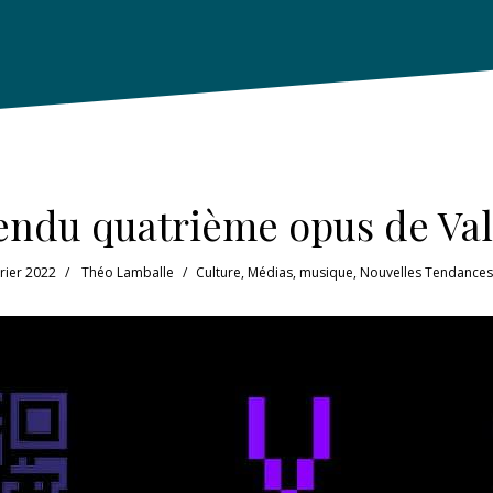
ttendu quatrième opus de Va
vrier 2022
Théo Lamballe
Culture
,
Médias
,
musique
,
Nouvelles Tendances