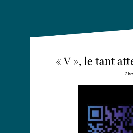
« V », le tant a
7 fé