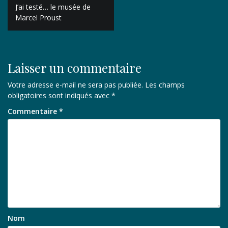
Navigation
J’ai testé… le musée de
de
Marcel Proust
l’article
Laisser un commentaire
Votre adresse e-mail ne sera pas publiée.
Les champs
obligatoires sont indiqués avec
*
Commentaire
*
Nom