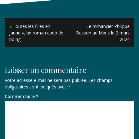
Navigation
« Toutes les filles en
Le romancier Philippe
de
jaune », un roman coup de
Besson au Mans le 2 mars
poing
2024
l’article
Laisser un commentaire
Votre adresse e-mail ne sera pas publiée.
Les champs
obligatoires sont indiqués avec
*
Commentaire
*