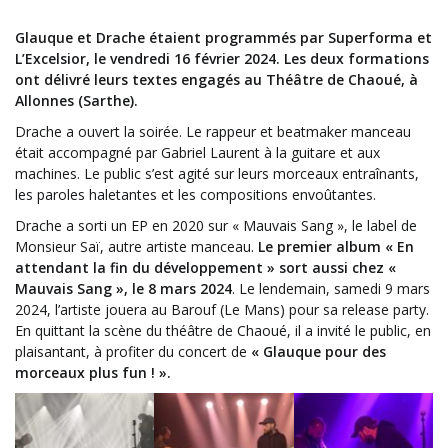
Glauque et Drache étaient programmés par Superforma et
L’Excelsior, le vendredi 16 février 2024. Les deux formations
ont délivré leurs textes engagés au Théâtre de Chaoué, à
Allonnes (Sarthe).
Drache a ouvert la soirée. Le rappeur et beatmaker manceau
était accompagné par Gabriel Laurent à la guitare et aux
machines. Le public s’est agité sur leurs morceaux entraînants,
les paroles haletantes et les compositions envoûtantes.
Drache a sorti un EP en 2020 sur « Mauvais Sang », le label de
Monsieur Saï, autre artiste manceau.
Le premier album « En
attendant la fin du développement » sort aussi chez «
Mauvais Sang », le 8 mars 2024
. Le lendemain, samedi 9 mars
2024, l’artiste jouera au Barouf (Le Mans) pour sa release party.
En quittant la scène du théâtre de Chaoué, il a invité le public, en
plaisantant, à profiter du concert de
« Glauque pour des
morceaux plus fun ! ».