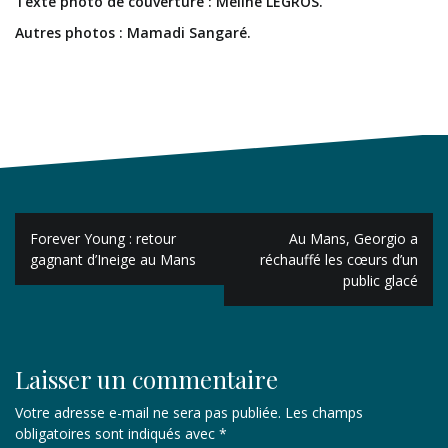
Texte photo de couverture : Méline LEGROS.
Autres photos : Mamadi Sangaré.
Navigation
Forever Young : retour
Au Mans, Georgio a
de
gagnant d’Ineige au Mans
réchauffé les cœurs d’un
public glacé
l’article
Laisser un commentaire
Votre adresse e-mail ne sera pas publiée.
Les champs
obligatoires sont indiqués avec
*