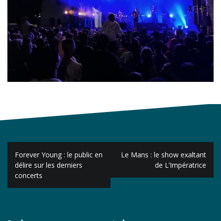
Navigation
Forever Young : le public en
Le Mans : le show exaltant
de
délire sur les derniers
de L’Impératrice
concerts
l’article