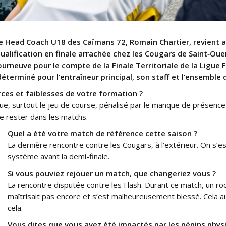
 le Head Coach U18 des Caïmans 72, Romain Chartier, revient a
ualification en finale arrachée chez les Cougars de Saint‑Oue
ourneuve pour le compte de la Finale Territoriale de la Ligue 
éterminé pour l’entraîneur principal, son staff et l’ensemble d
rces et faiblesses de votre formation ?
aque, surtout le jeu de course, pénalisé par le manque de présence
e rester dans les matchs.
Quel a été votre match de référence cette saison ?
La dernière rencontre contre les Cougars, à l’extérieur. On s’
système avant la demi-finale.
Si vous pouviez rejouer un match, que changeriez vous ?
La rencontre disputée contre les Flash. Durant ce match, un roo
maîtrisait pas encore et s’est malheureusement blessé. Cela au
cela.
Vous dites que vous avez été impactés par les pépins phys