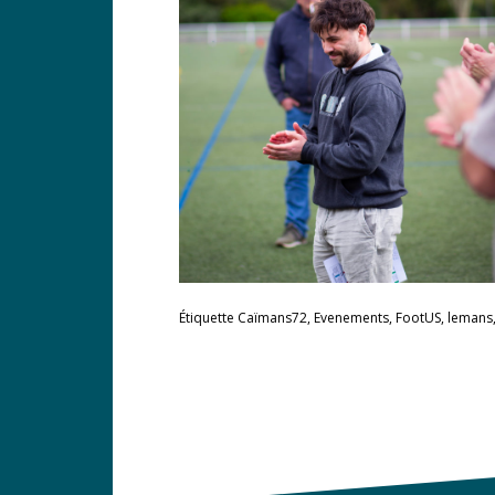
Étiquette
Caïmans72
,
Evenements
,
FootUS
,
lemans