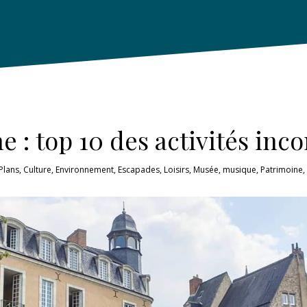
e : top 10 des activités in
Plans
,
Culture
,
Environnement
,
Escapades
,
Loisirs
,
Musée
,
musique
,
Patrimoine
,