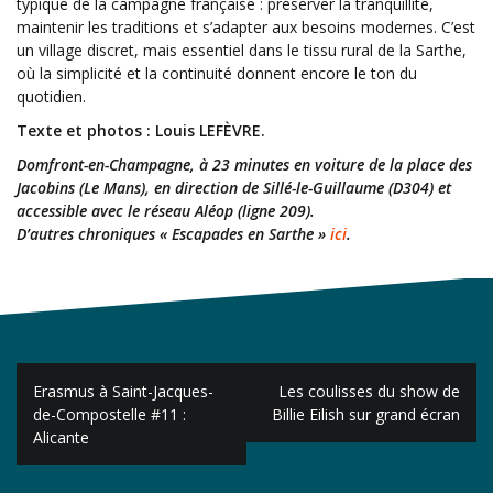
typique de la campagne française : préserver la tranquillité,
maintenir les traditions et s’adapter aux besoins modernes. C’est
un village discret, mais essentiel dans le tissu rural de la Sarthe,
où la simplicité et la continuité donnent encore le ton du
quotidien.
Texte et photos : Louis LEFÈVRE.
Domfront-en-Champagne, à 23 minutes en voiture de la place des
Jacobins (Le Mans), en direction de Sillé-le-Guillaume (D304) et
accessible avec le réseau Aléop (ligne 209).
D’autres chroniques « Escapades en Sarthe »
ici
.
Navigation
Erasmus à Saint-Jacques-
Les coulisses du show de
de
de-Compostelle #11 :
Billie Eilish sur grand écran
Alicante
l’article