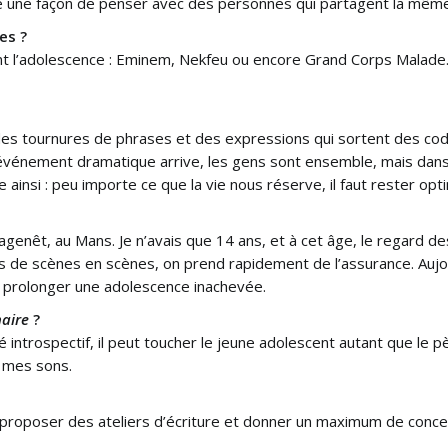
re une façon de penser avec des personnes qui partagent la même
es ?
ant l’adolescence : Eminem, Nekfeu ou encore Grand Corps Malade
des tournures de phrases et des expressions qui sortent des cod
 événement dramatique arrive, les gens sont ensemble, mais dans l
ainsi : peu importe ce que la vie nous réserve, il faut rester opti
enêt, au Mans. Je n’avais que 14 ans, et à cet âge, le regard des
 de scènes en scènes, on prend rapidement de l’assurance. Aujou
de prolonger une adolescence inachevée.
aire
?
é introspectif, il peut toucher le jeune adolescent autant que le p
s mes sons.
r proposer des ateliers d’écriture et donner un maximum de concer