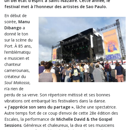
un bel état d’esprit à Saint-Nazaire. Cette année, le
festival met à l’honneur des artistes de Sao Paulo.
En début de
soirée,
Manu
Dibango
a
donné le ton
sur la scène du
Port. À 85 ans,
l’emblématiqu
e musicien et
chanteur
camerounais,
créateur du
Soul Makossa
,
n’a rien de
perdu de sa verve. Son répertoire métissé et ses bonnes
vibrations ont embarqué les festivaliers dans la danse.
« J’apprécie son sens du partage »
, lâche une spectatrice.
Autre temps fort de ce coup d’envoi de cette 28e édition des
Escales, la performance de
Michelle David & the Gospel
Sessions
. Généreux et chaleureux, la diva et ses musiciens