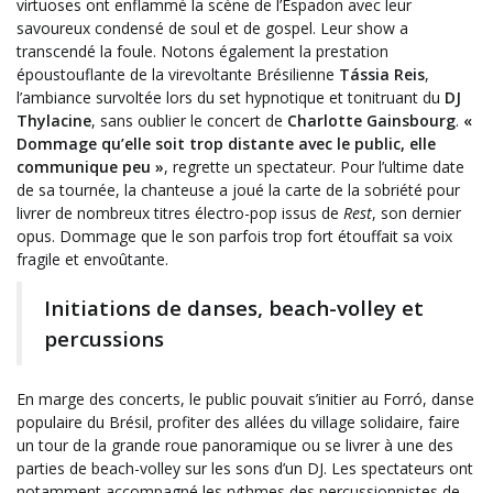
virtuoses ont enflammé la scène de l’Espadon avec leur
savoureux condensé de soul et de gospel. Leur show a
transcendé la foule. Notons également la prestation
époustouflante de la virevoltante Brésilienne
Tássia Reis
,
l’ambiance survoltée lors du set hypnotique et tonitruant du
DJ
Thylacine
, sans oublier le concert de
Charlotte Gainsbourg
.
«
Dommage qu’elle soit trop distante avec le public, elle
communique peu »
, regrette un spectateur. Pour l’ultime date
de sa tournée, la chanteuse a joué la carte de la sobriété pour
livrer de nombreux titres électro-pop issus de
Rest
, son dernier
opus. Dommage que le son parfois trop fort étouffait sa voix
fragile et envoûtante.
Initiations de danses, beach-volley et
percussions
En marge des concerts, le public pouvait s’initier au Forró, danse
populaire du Brésil, profiter des allées du village solidaire, faire
un tour de la grande roue panoramique ou se livrer à une des
parties de beach-volley sur les sons d’un DJ. Les spectateurs ont
notamment accompagné les rythmes des percussionnistes de