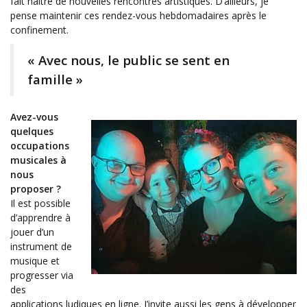
fait naître de nouvelles rencontres artistiques. D’ailleurs, je
pense maintenir ces rendez-vous hebdomadaires après le
confinement.
« Avec nous, le public se sent en
famille »
Avez-vous
quelques
occupations
musicales à
nous
proposer ?
Il est possible
d’apprendre à
jouer d’un
instrument de
musique et
progresser via
des
applications ludiques en ligne. J’invite aussi les gens à développer